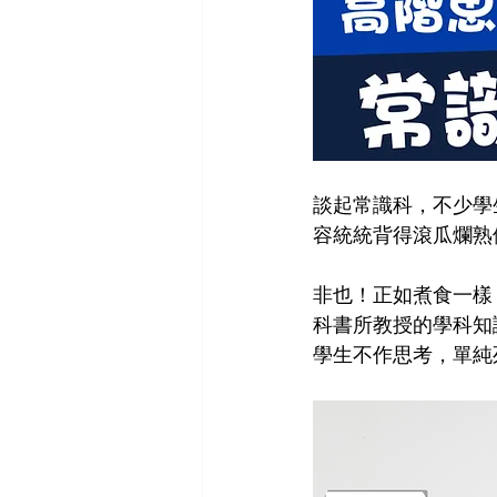
談起常識科，不少學
容統統背得滾瓜爛熟
非也！正如煮食一樣
科書所教授的學科知
學生不作思考，單純