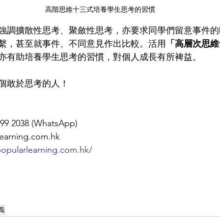
高階思維十三式培養學生思考的習慣
強調
擴散性思考、
聚斂性思考，亦要求同學們留意事件的
繫，甚至就事件、不同意見作出比較。活用
「高
層次
思維
亦有助培養學生思考的習慣，對個人成長有所裨益。
個敢於思考的人！
99 2038 (WhatsApp)
arning.com.hk
opularlearning.com.hk/
識