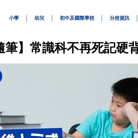
小學
幼兒
初中及國際學校
分校資訊
隨筆】常識科不再死記硬