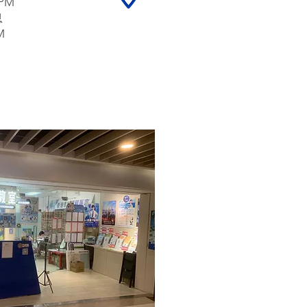
 PM
息
M