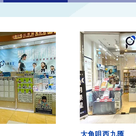
大角咀西九匯