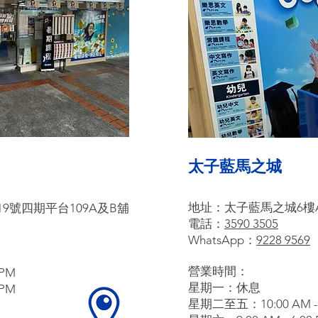
太子藍馬之城
舖
地址：
太子藍馬之城6樓
9號四期平台109A及B
​電話：
3590 3505
WhatsA
pp：
9228 9569
營業時間：
 PM
星期一：休息
 PM
星期二至五：10:00 AM - 