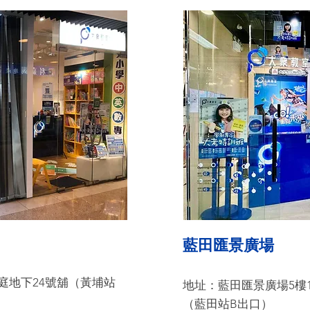
藍田匯景廣場
庭地下24號舖（黃埔站
地址：
藍田匯景廣場5樓18
（藍田站B出口）