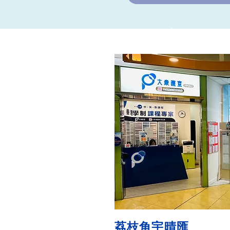
荔枝角宇晴匯