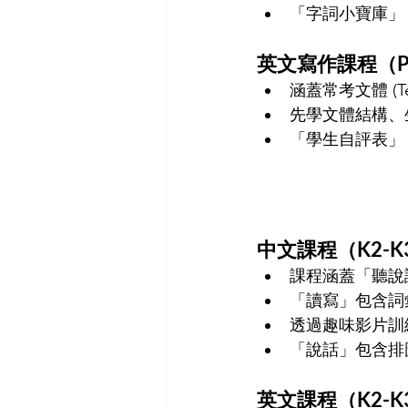
「字詞小寶庫」
英文
寫作課程（P1-
涵蓋常考文體 (Tex
先學文體結構、生字
「學生自評表」
中文
課程（K2-K3
課程涵蓋「聽說
「讀寫」包含詞
透過趣味影片訓
「說話」包含排
英文
課程（K2-K3