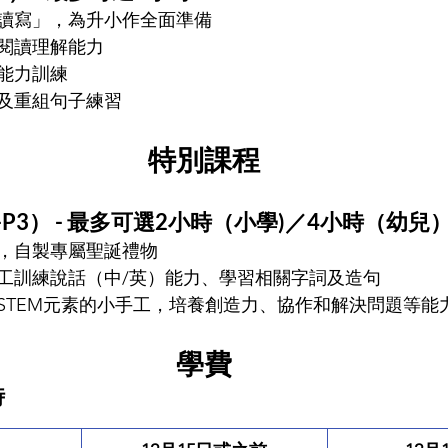
讀寫」，為升小作全面準備
閱讀理解能力
能力訓練
及重組句子練習
特別課程
P3） - 
最多可選2小時（小學)／4小時（幼兒
，自製專屬聖誕禮物
工訓練說話（中/英）能力、學習相關字詞及造句
STEM元素的小手工，培養創造力、協作和解決問題等能
學費
時