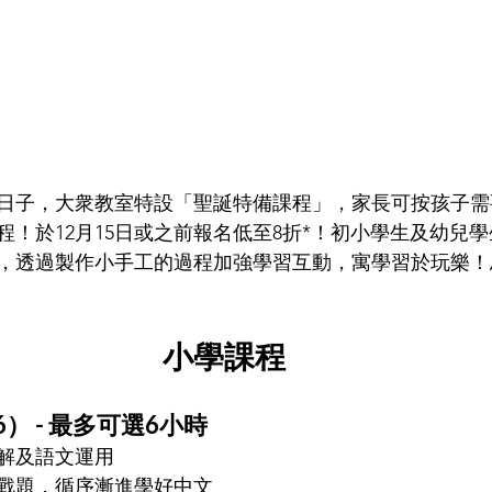
的日子，大衆教室特設「聖誕特備課程」，家長可按孩子
程！於12月15日或之前報名低至8折*！初小學生及幼兒
，透過製作小手工的過程加強學習互動，寓學習於玩樂！
小學課程
） - 
最多可選6小時
解及語文運用
戰題，循序漸進學好中文