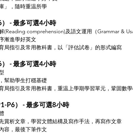
庫」，隨時重温所學 
） - 
最多可選4小時
ading comprehension)及語文運用（Grammar & Us
序漸進學好英文
育局指引及常用教科書，以「評估試卷」的形式編寫
） - 
最多可選4小時
型
，幫助學生打穩基礎
育局指引及常用教科書，重温上學期學習單元，鞏固數學
P6） - 
最多可選8小時
體
先賞析文章，學習文體結構及寫作手法，再寫作文章
內容，最後下筆作文