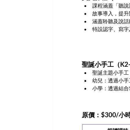
課程涵蓋「聽說
故事導入，提升
涵蓋聆聽及說話
特設認字、寫字
聖誕小手工
（K2-
聖誕主題小手工
幼兒：透過小手
小學：透過結合
原價：$300/小