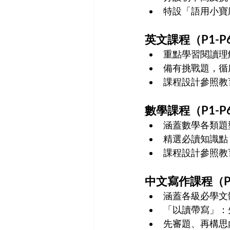
特設「語用小寶
英文
課程（P1-P6
重點學習閱讀理解(Re
備有挑戰題，循
課程設計參照教
數學
課程（P1-P6
涵蓋數學各類題
精選必讀知識點
課程設計參照教
中文寫作課程（P1-
涵蓋各級必學文
「以讀帶寫」：
先審題、再構思