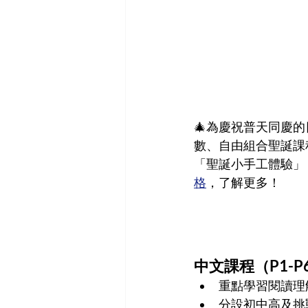
🎄為慶祝普天同慶
數、自由組合聖誕課
「聖誕小手工體驗」
格
，了解更多！
中文
課程（P1-P6
重點學習閱讀理
分設初中高及挑