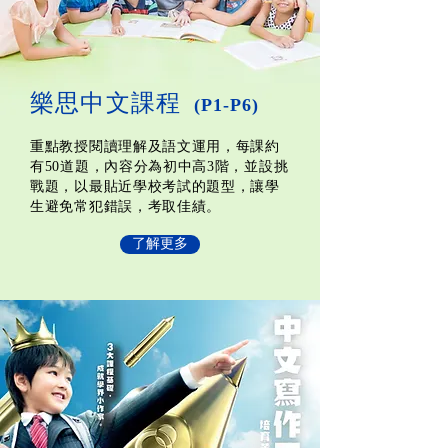
樂思中文課程
(P1-P6)
重點教授閱讀理解及語文運用，每課約
有50道題，內容分為初中高3階，並設挑
戰題，以最貼近學校考試的題型，讓學
生避免常犯錯誤，考取佳績。
了解更多