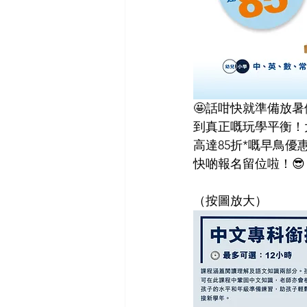
🤩話咁快就準備放
到真正嘅玩學平衡！
高達85折*嘅早鳥優
快啲報名留位啦！😎
（按圖放大）