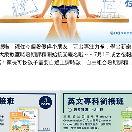
暑假啦！襯住今個暑假俾小朋友「玩出專注力🧠，學出新樂
大衆教室嘅暑期課程開始接受報名啦～～7月1日或之後
惠！家長可按孩子需要自選上課時數、自由組合暑期課程，1