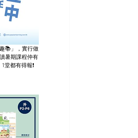
趣📚」，實行做
報讀暑期課程仲有
堂都有得報❗ 