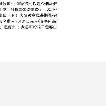
~~ 🤩家長可以趁今個暑假俾
朋友「發掘學習潛能📚」，為小朋
增值一下！ 大衆教室嘅暑期課程接
報名啦～ 7月31日前 報讀仲有 高達
5折 嘅優惠 ！家長可按孩子需要自選
課時數、自由組合暑期課程，快啲
報名留位啦！😎詳情可向分校教室
員查詢。 （按圖放大） （按圖放
） （按圖放大） *個別分校只提供部
課程，優惠只適用於暑期課程，不
用於常規課程，並受相關條款及細
約束，詳情請向分校職員查詢。 大
室 電話：2942 6599 / 5599 2038
hatsApp聯絡) 電郵：
fo@popularlearning.com.hk 網址：
tps://www.popularlearning.com.hk/