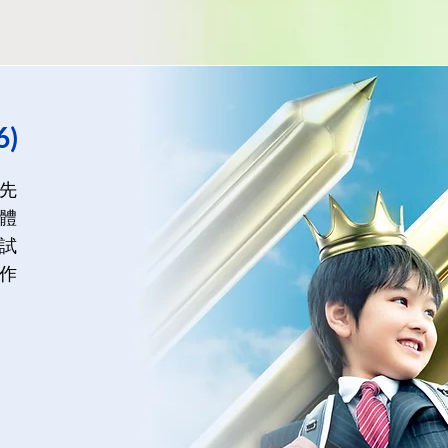
6)
先
體
試
作