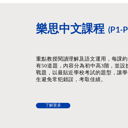
樂思中文課程
(P1-P
重點教授閱讀理解及語文運用，每課約
有50道題，內容分為初中高3階，並設
戰題，以最貼近學校考試的題型，讓學
生避免常犯錯誤，考取佳績。
了解更多