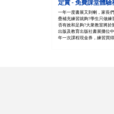
定賞 - 免費課堂體驗
一年一度書展又到喇，家長
疊補充練習就夠?學生只做練
否有效和足夠?大衆教室將於
出版及教育出版社書展攤位
年一次課程現金券，練習買
課程送得愈多🤩! 今年大衆
送出 4 堂常規課程體驗課，
樂思展覽攤位或網店平台消
$2,400，即可獲得限定體驗
由老師針對孩子能力於開學
習計劃，提早預習學期知識點
同備戰新學年！名額有限，
止！ 大衆教室體驗課名額 展
天10個 共70個 網店平台 共1
期間名額 總共80個 ＊體驗
🎯幼兒中、英專科 (F2- L3) 