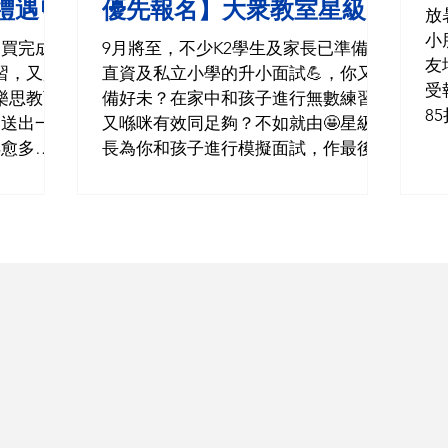
禮遇💬
優先報名】大衆教室星級校
放暑假啦
長升小模擬面試2026
小
們買完成
9月將至，不少K2學生及家長已準備好
友
習，又是
直資及私立小學的升小面試💪，你又準
受
樂思教育
備好未？在家中和孩子進行無數練習，
8
中送出一
又喺咪有效同足夠？不如就由🤩星級校
上
得愈多，
長為你和孩子進行模擬面試，作最後衝
去
教室更加碼
刺！機會難得，曾報讀大衆教室「升小
職
家長凡於
說話特訓班」，即可以獨家優惠價
大
費滿
$200 (原價$380)優先報名，專屬優惠連
分
課換領信。
結請向分校職員領取！名額有限，先到
適
前製定學
先得！ ＊活動受相關條款及細則約
則
💪，一
束，詳情請向分校職員查詢。 「星級
衆教
送完即
校長升小模擬面試」詳情 日期：2026
(W
覽攤位 每
年8月15日（六）、22日（六） 時間：
in
0個 優惠
10AM - 6PM 地點：油蔴地天主教小學
ht
課程包括：
(海泓道) 九龍油麻地海泓道10號3樓 形
🎯小學中、
式：面對面實體面試📝 （15分鐘模擬