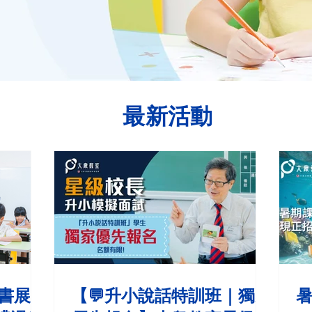
最新活動
】書展限
【💬升小說話特訓班｜獨家
暑