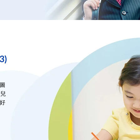
3)
圖
幼兒
好