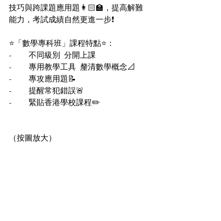
技巧與跨課題應用題👩🏻‍🏫，提高解難
能力，考試成績自然更進一步❗
⭐「數學專科班」課程特點⭐：
-	不同級別  分開上課
-	專用教學工具  釐清數學概念📐
-	專攻應用題📝
-	提醒常犯錯誤🚨
-	緊貼香港學校課程✏️
（按圖放大）