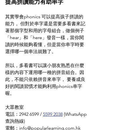
提高拼讀能力有助串字
其實學會phonics 可以提高孩子拼讀的
能力， 但對於串字還是需要多看書來記
著那個字型和用的字母組合，做個例子 
「hear」和「here」發音一樣，當你閱
讀的時候能夠看懂，但是當你串字時要
選擇哪一個串法就難了。 
所以，多看書可以讓小朋友熟悉在什麼
樣的內容下運用哪一種的拼音組合。因
此，不能只依賴拼音來串字， 要養成良
好的閱讀習慣才能夠利用phonics串字
喔。
大眾教室
電話：2942 6599 / 
5599 2038
 (WhatsApp
查詢熱線)
電郵：info@popularlearning.com.hk