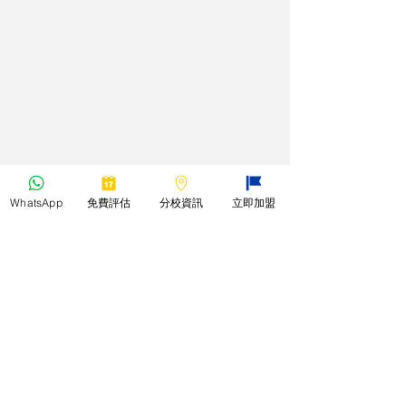
WhatsApp
免費評估
分校資訊
立即加盟
*本教室所有課程之教材均只能作本校
補習課程之用，並不作任何零售或轉
售等第三方商業用途。