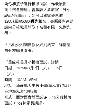
為你和孩子進行模擬面試，作最後衝
刺！機會難得，曾報讀大衆教室「升小
說話特訓班」，即可以獨家優惠價
$200 (原價$380)
優先
報名，專屬優惠連結
請向分校職員領取！名額有限，先到先
得！
＊活動受相關條款及細則約束，詳情請
向分校職員查詢。
「星級校長升小模擬面試」詳情
日期：2025年8月9日（六）、16日
（六）
時間：10AM - 6PM
地點：油蔴地天主教小學(海泓道) 九龍油
麻地海泓道10號3樓
形式：面對面實體面試📝 （15分鐘模擬
面試 + 5分鐘家長講評）