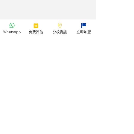
WhatsApp
免費評估
分校資訊
立即加盟
*本教室所有課程之教材均只能作本校
補習課程之用，並不作任何零售或轉
售等第三方商業用途。