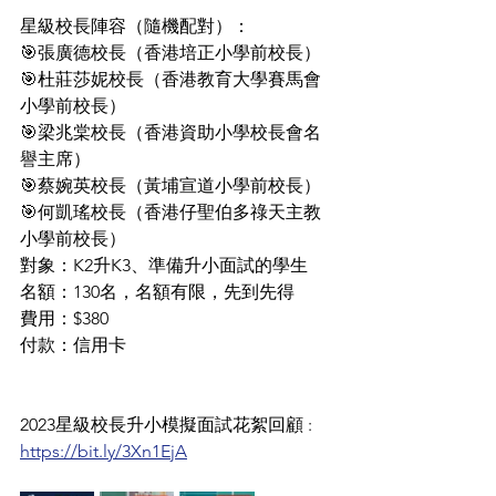
星級校長陣容（隨機配對）：
🎯張廣德校長（香港培正小學前校長）
🎯杜莊莎妮校長（香港教育大學賽馬會
小學前校長）
🎯梁兆棠校長（香港資助小學校長會名
譽主席）
🎯蔡婉英校長（黃埔宣道小學前校長）
🎯何凱瑤校長（香港仔聖伯多祿天主教
小學前校長）
對象：K2升K3、準備升小面試的學生
名額：130名，名額有限，先到先得
費用：$380
付款：信用卡
2023星級校長升小模擬面試花絮回顧 : 
https://bit.ly/3Xn1EjA