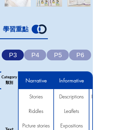
​學習重點
P3
P4
P5
P6
Category
Narrative
Informative
類別
Stories
Descriptions
Invitation cards
Riddles
Leaflets
Picture stories
Expositions
Text