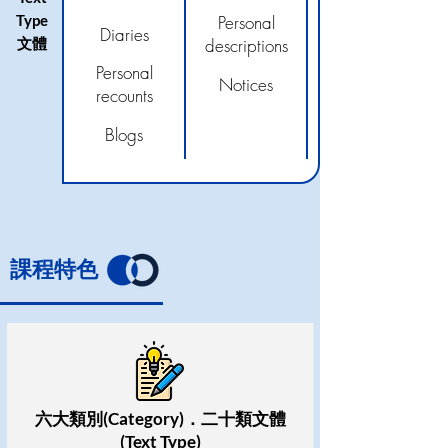
Type
Personal
Diaries
​文體
descriptions
Personal
Notices
recounts
Blogs
課程特色
六大類別(Category)．二十類文體
(Text Type)