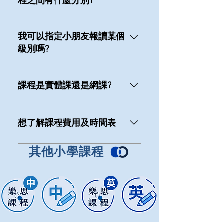
程之間有什麼分別?
樂思英文課程旨在重點教授學生閱
讀理解技巧，以及文法運用。課程
我可以指定小朋友報讀某個
題目分為有不同難度，並設常犯錯
級別嗎?
誤題，適合不同程度的學生。 而英
文寫作課程，課程旨在教授六大類
報讀課程前，大衆教室老師會為每
別 (Category)、二十類文體 (Text
位學生進行能力評估，並參考評估
課程是實體課還是網課?
Type)，並以「以讀帶寫」形式引導
成績決定課程級別。家長如果希望
學生掌握技巧。課程比一般學校進
報讀指定級別，須先與老師溝通實
目前全線分校均為實體課程。因應
度快半年，適合能力較強學生。
際情況。
疫情發展，大衆教室會根據教育局
想了解課程費用及時間表
公佈而作出變動，實際情況請聯絡
相關分校。
有關所有課程詳情，請直接聯絡分
其他小學課程
校： 查看分校資訊 或填寫下方「查
詢課程或預約免費評估」表格，分
校職員將盡快聯絡家長。