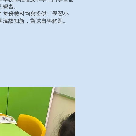
的練習。
：
每份教材均會提供「學習小
學溫故知新，嘗試自學解題。