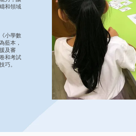
疇和領域
《小學數
為藍本，
援及審
卷和考試
技巧。