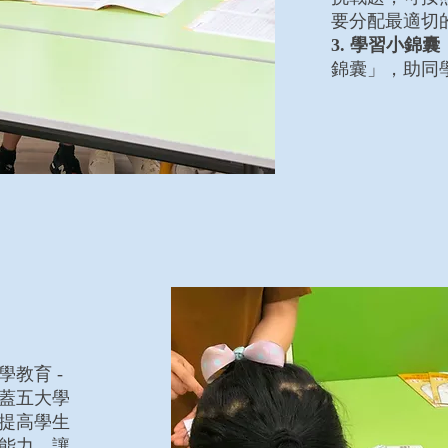
要分配最適切
3. 學習小錦囊
錦囊」，助同
教育 -
蓋五大學
提高學生
能力，讓