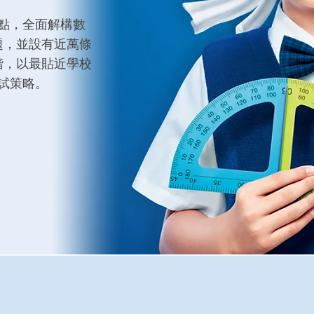
點，全面解構數
題，並設有近萬條
階，以最貼近學校
試策略。