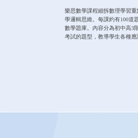
樂思數學課程細拆數理學習重
學邏輯思維。每課約有100道
數學題庫。內容分為初中高3
考試的題型，教導學生各種應