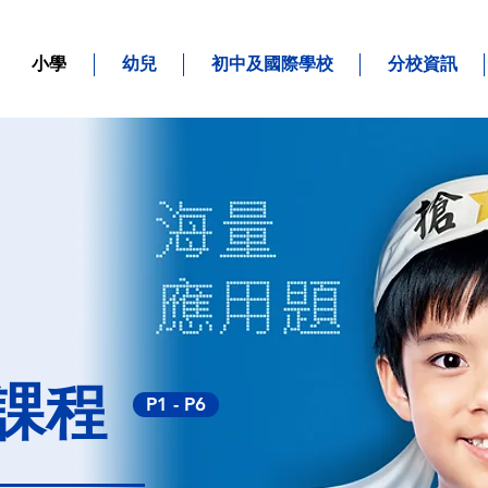
小學
幼兒
初中及國際學校
分校資訊
課程
P1 - P6