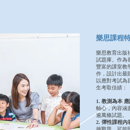
樂思課程
樂思教育出版
試題庫。作為
豐富的課室教
作，設計出最
以應對考試為
生考取佳績：
1. 教測為本 
軸心，內容涵
逾萬條試題。
2. 彈性課程內
挑戰題，可按