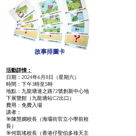
故事排圖卡
活動詳情：
日期：2024年6月8日（星期六）
時間：下午3時至5時
地點：九龍塘達之路72號創新中心地
下展覽館（九龍塘站C2出口）
費用：免費入場
講者：
🎯陳慧嫻校長（海壩街官立小學前校
長）
🎯何凱瑤校長（香港仔聖伯多祿天主