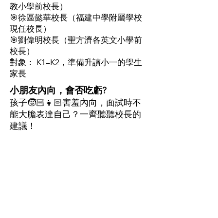
教小學前校長）
🎯徐區懿華校長（福建中學附屬學校
現任校長）
🎯劉偉明校長（聖方濟各英文小學前
校長）
對象： K1–K2，準備升讀小一的學生
家長
小朋友內向，會否吃虧?
孩子🧒🏻👧🏻害羞內向，面試時不
能大膽表達自己？一齊聽聽校長的
建議！