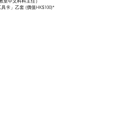
g（大衆教室中文科科主任）
」乙套 (價值HK$100)*