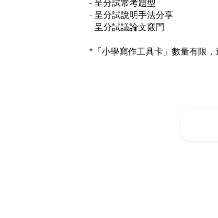
- 呈分試常考題型
- 呈分試說明手法分享
- 呈分試議論文竅門
*「小學寫作工具卡」數量有限，