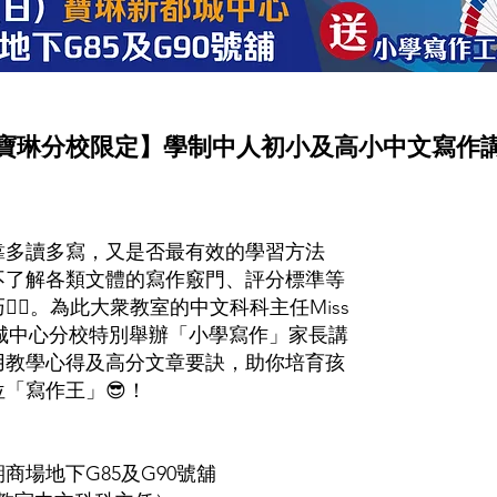
寶琳分校限定】學制中人初小及高小中文寫作
靠多讀多寫，又是否最有效的學習方法
不了解各類文體的寫作竅門、評分標準等
‍💫。為此大衆教室的中文科科主任Miss
於寶琳新都城中心分校特別舉辦「小學寫作」家長講
用教學心得及高分文章要訣，助你培育孩
「寫作王」😎！
場地下G85及G90號舖