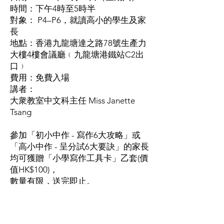
時間：下午4時至5時半
對象： P4–P6，就讀高小的學生及家
長
地點：香港九龍塘達之路78號生產力
大樓4樓會議廳﹙九龍塘港鐵站C2出
口﹚
費用：免費入場
講者：
大衆教室中文科主任 Miss Janette
Tsang
參加「初小中作 - 寫作6大攻略」或
「高小中作 - 呈分試6大要訣」的家長
均可獲贈「小學寫作工具卡」乙套(價
值HK$100)，
數量有限，送完即止。