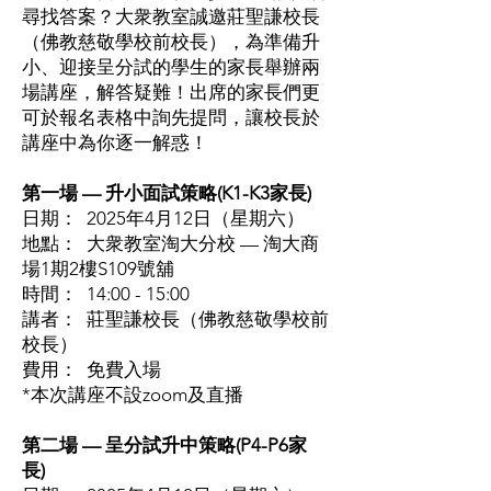
尋找答案？大衆教室誠邀莊聖謙校長
（佛教慈敬學校前校長），為準備升
小、迎接呈分試的學生的家長舉辦兩
場講座，解答疑難！出席的家長們更
可於報名表格中詢先提問，讓校長於
講座中為你逐一解惑！
第一場 — 升小面試策略(K1-K3家長)
日期： 2025年4月12日（星期六）
地點： 大衆教室淘大分校 — 淘大商
場1期2樓S109號舖
時間： 14:00 - 15:00
講者： 莊聖謙校長（佛教慈敬學校前
校長）
費用： 免費入場
*本次講座不設zoom及直播
第二場 — 呈分試升中策略(P4-P6家
長)