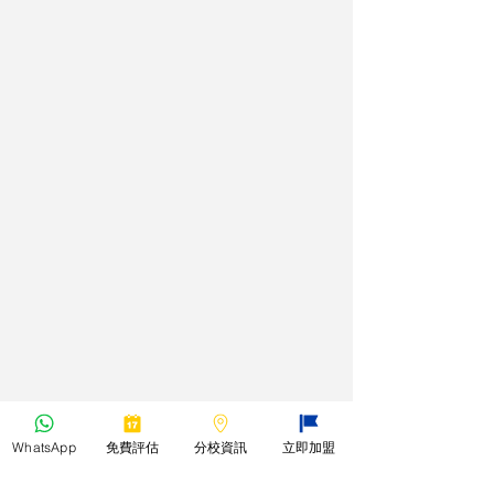
WhatsApp
免費評估
分校資訊
立即加盟
*本教室所有課程之教材均只能作本校