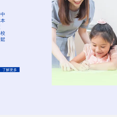
好中
為本
藍
學校
輕鬆
了解更多