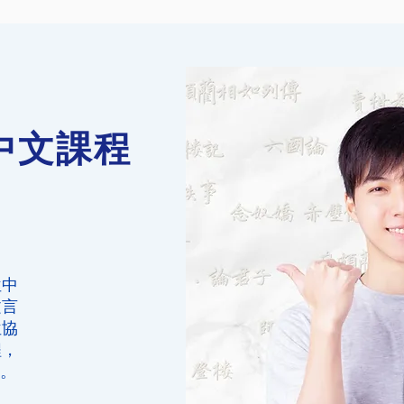
中文課程
位中
文言
位協
程，
E。