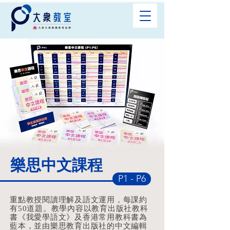
樂思中文課程
P1 - P6
重點教授閱讀理解及語文運用，每課約
有50道題。教學內容以
教育出版社
教科
書《我愛學語文》及香港常用教科書為
藍本，並由
樂思教育出版社
的中文編輯