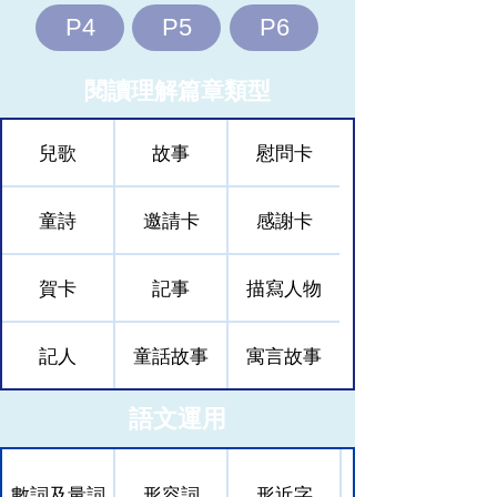
P4
P5
P6
​閱讀理解篇章類型
兒歌
故事
慰問卡
童詩
邀請卡
感謝卡
賀卡
記事
描寫人物
記人
童話故事
寓言故事
語文運用
數詞及量詞
形容詞
形近字