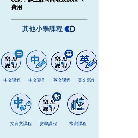
公佈而作出變動，實際情況請聯絡
費用
相關分校。
有關所有課程詳情，請直接聯絡分
校： 查看分校資訊 或填寫下方「查
其他小學課程
詢課程或預約免費評估」表格，分
校職員將盡快聯絡家長。
中文課程
中文寫作
英文課程
英文寫作
文言文課程
數學課程
​常識課程