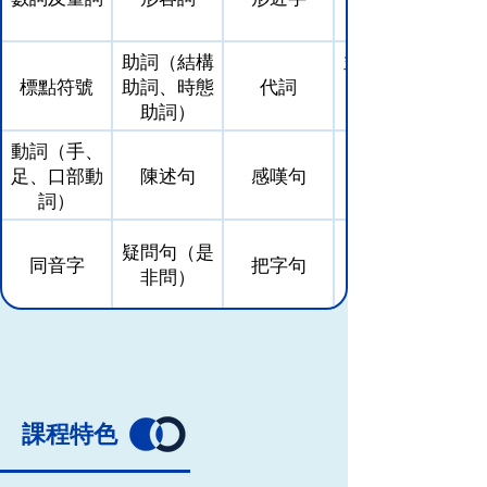
助詞（結構
並列句（和
標點符號
助詞、時態
代詞
助詞）
動詞（手、
足、口部動
陳述句
感嘆句
詞）
疑問句（是
同音字
把字句
非問）
課程特色