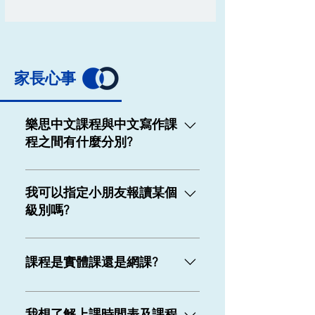
家長心事
樂思中文課程與中文寫作課
程之間有什麼分別?
樂思中文課程旨在重點教授學生閱
讀理解技巧，以及語文知識運用。
我可以指定小朋友報讀某個
課程內容設有初中高3階，並設挑戰
級別嗎?
題，適合不同程度的學生。 至於中
文寫作課程，課程旨在教授六大文
報讀課程前，大衆教室老師會為每
體及其寫作技巧，並以「先閱讀，
位學生進行能力評估，並參考評估
課程是實體課還是網課?
後仿作」形式引導學生掌握技巧。
成績決定課程級別。家長如果希望
課程比一般學校進度快半年，適合
報讀指定級別，須先與老師溝通實
目前全線分校均為實體課程。因應
能力較強學生。
際情況。
疫情發展，大衆教室會根據教育局
我想了解上課時間表及課程