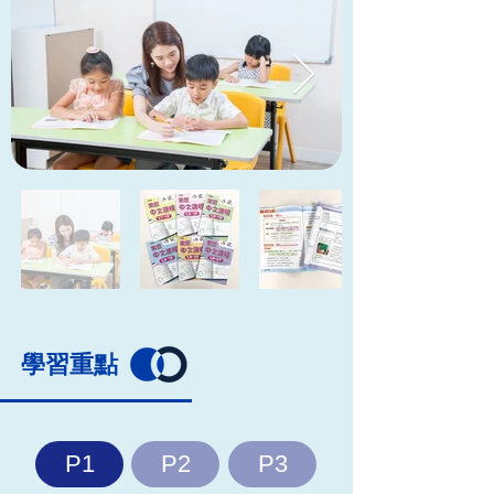
​學習重點
P1
P2
P3