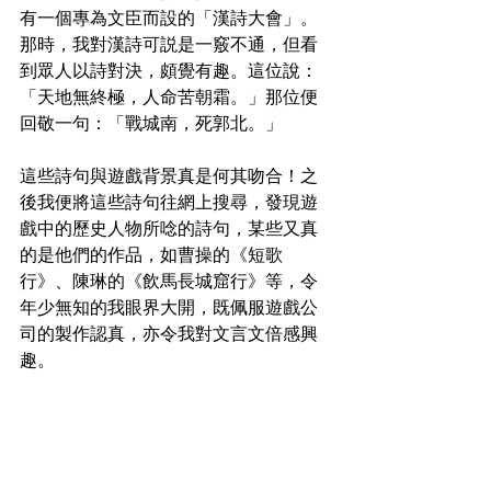
有一個專為文臣而設的「漢詩大會」。
那時，我對漢詩可説是一竅不通，但看
到眾人以詩對決，頗覺有趣。這位說：
「天地無終極，人命苦朝霜。」那位便
回敬一句：「戰城南，死郭北。」
這些詩句與遊戲背景真是何其吻合！之
後我便將這些詩句往網上搜尋，發現遊
戲中的歷史人物所唸的詩句，某些又真
的是他們的作品，如曹操的《短歌
行》、陳琳的《飲馬長城窟行》等，令
年少無知的我眼界大開，既佩服遊戲公
司的製作認真，亦令我對文言文倍感興
趣。