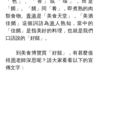
「色」、「香」或「味」，而是
「餚」。「餚」同「肴」，即煮熟的肉
類食物。
香港
是「美食天堂」，「美酒
佳餚」這個詞語為
港
人熟知，當中的
「佳餚」是指美好的料理，也就是我們
口語說的「好餸」。
　　到美食博覽買「好餸」，有甚麼值
得
周
老師深思呢？請大家看看以下的宣
傳文字：