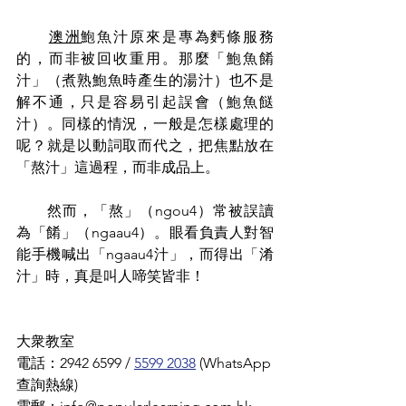
澳洲
鮑魚汁原來是專為麫條服務
的，而非被回收重用。那麼「鮑魚餚
汁」（煮熟鮑魚時產生的湯汁）也不是
解不通，只是容易引起誤會（鮑魚餸
汁）。同樣的情況，一般是怎樣處理的
呢？就是以動詞取而代之，把焦點放在
「熬汁」這過程，而非成品上。
　　然而，「熬」（ngou4）常被誤讀
為「餚」（ngaau4）。眼看負責人對智
能手機喊出「ngaau4汁」，而得出「淆
汁」時，真是叫人啼笑皆非！
大衆教室
電話：2942 6599 / 
5599 2038
 (WhatsApp
查詢熱線)