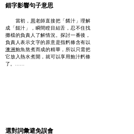
錯字影響句子意思
　　當初，
周
老師直接把「餚汁」理解
成「餸汁」，瞬間瞠目結舌，忍不住找
攤檔的負責人了解情況。探討一番後，
負責人表示文字的原意是指麫條含有以
澳洲
鮑魚熬煮而成的精華，所以只需把
它放入熱水煮開，就可以享用鮑汁麫條
了。……
選對詞彙避免誤會