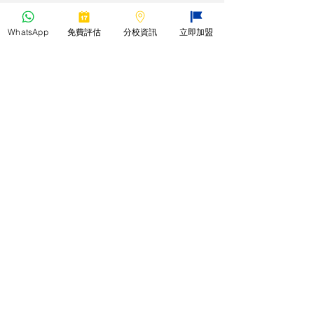
WhatsApp
免費評估
分校資訊
立即加盟
*本教室所有課程之教材均只能作本校
補習課程之用，並不作任何零售或轉
售等第三方商業用途。
​香港學制
​課程專家
關於大衆教室
聯絡我們