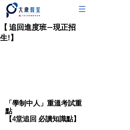
【 追回進度班—現正招
生!】
「學制中人」重溫考試重
點
【4堂追回 必讀知識點】