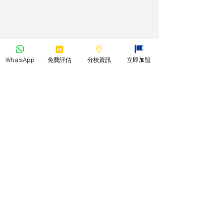
WhatsApp
免費評估
分校資訊
立即加盟
*本教室所有課程之教材均只能作本校
補習課程之用，並不作任何零售或轉
售等第三方商業用途。
​香港學制
​課程專家