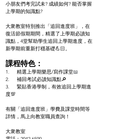
小朋友們考完試未? 成績如何? 能否掌握
上學期的知識點?
大衆教室特別推出「追回進度班」，在
復活節假期期間，精選了上學期必讀知
識點，4堂幫助學生追回上學期進度，在
新學期前重新打穩基礎💪🏻。
課程特色：
1.      精選上學期樂思/寫作課堂
📖
2.      補回考試必讀知識點🔎
3.      緊貼香港學制，有效追回上學期進
度💯
有關「追回進度班」學費及課堂時間等
詳情，馬上向教室職員查詢！
大衆教室 ﻿
電話：2942 6599 ﻿