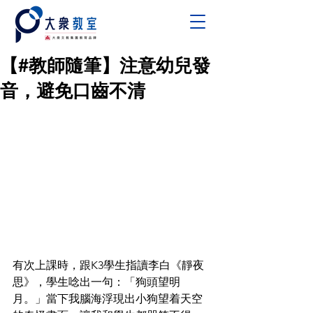
【#教師隨筆】注意幼兒發
音，避免口齒不清
有次上課時，跟K3學生指讀李白《靜夜
思》，學生唸出一句：「狗頭望明
月。」當下我腦海浮現出小狗望着天空