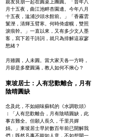
親友良朋一起在圓桌上團圓。「昔年八
月十五夜，曲江池畔杏園邊。今年八月
十五夜，湓浦沙頭水館前。」「香霧雲
鬟溼，清輝玉臂寒。何時倚虛幌，雙照
淚痕幹。」一直以來，又有多少文人墨
客，寫下若干詩詞，就只為排解這寂寥
愁緒？
月雖圓，人未圓。當大家天各一方時，
月卻是多麼圓滿，教人如何不揪心？
東坡居士：人有悲歡離合，月有
陰晴圓缺
念及此，不如細味蘇軾的《水調歌頭》
︰「人有悲歡離合，月有陰晴圓缺，此
事古難全。但願人長久，千里共嬋
娟。」東坡居士早於數百年前已開解我
們︰既然凡事不能如人意，不如想開一