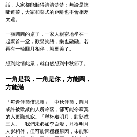
話，大家都能聽得清清楚楚；無論是挾
哪道菜，大家和菜式的距離也不會相差
太遠。
一張圓圓的桌子，一家人親密地坐在一
起聚首一堂，歡聲笑語，樂也融融。若
再有一輪圓月相伴，就更美了。
想到此情此景，就自然想到中秋節了。
一角是我，一角是你，方能圓，
方能滿
「每逢佳節倍思親」，中秋佳節，圓月
或許被歡聚的人所冷落，卻可能令寂寞
的人更顯孤寂。「舉杯邀明月，對影成
三人。」我們未必如李白般，只得明月
人影相伴，但可能因種種原因，未能和